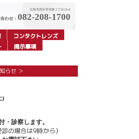
広島市西区草津東２丁目16-8
082-208-1700
い合わせ：
療
コンタクトレンズ
ｰ
掲示事項
お知らせ ＞
土)
受付・診察します。
受診の場合は9時から）