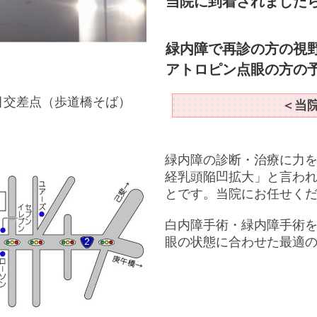
当院に到着されました
緑内障で再診の方の視
アトロピン点眼の方の
目交差点（歩道橋そば）
＜当
緑内障の診断・治療に力
経乳頭陥凹拡大」と言わ
とです。当院にお任せく
白内障手術・緑内障手術
眼の状態に合わせた最適