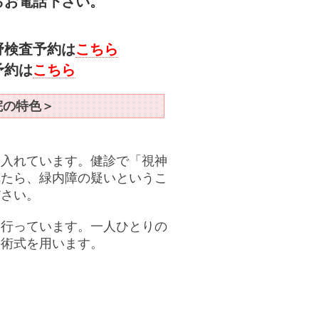
ら
お電話下さい。
野検査予約は
こちら
予約は
こちら
院の特色＞
を入れています。
健診で「視神
れたら、緑内障の疑いというこ
ださい。
を行っています。一人ひとりの
の術式を用います。