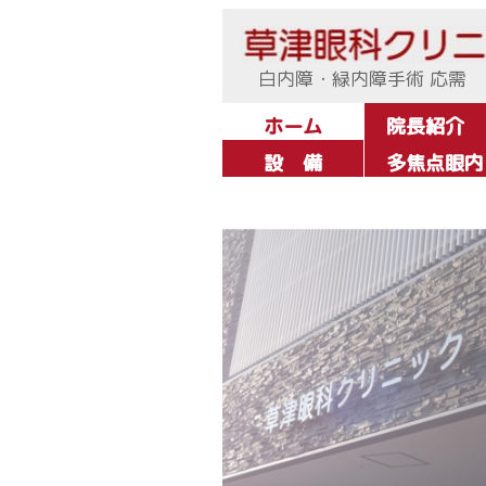
白内障・緑内障手術 応需
ホーム
院長紹介
設 備
多焦点眼内